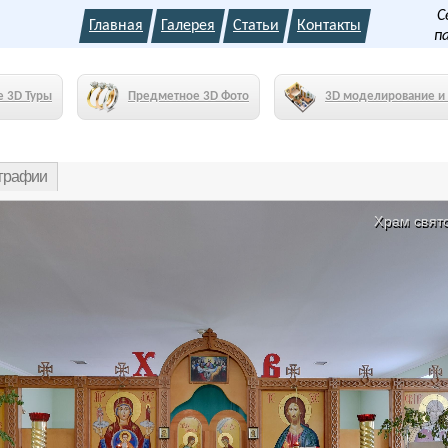
С
Главная
Галерея
Статьи
Контакты
п
е 3D Туры
Предметное 3D Фото
3D моделирование и 
ографии