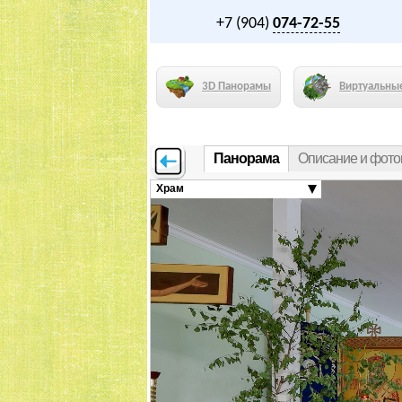
+7 (904)
074-72-55
3D Панорамы
Виртуальны
Панорама
Описание и фот