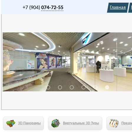
+7 (904)
074-72-55
Главная
3D Панорамы
Виртуальные 3D Туры
Предм